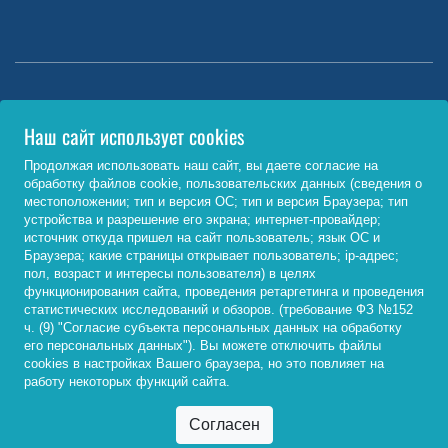
Министерство науки и высшего образования РФ
Наш сайт использует cookies
http://www.minobrnauki.gov.ru/
Продолжая использовать наш сайт, вы даете согласие на
обработку файлов cookie, пользовательских данных (сведения о
Министерство просвещения РФ
местоположении; тип и версия ОС; тип и версия Браузера; тип
устройства и разрешение его экрана; интернет-провайдер;
https://edu.gov.ru/
источник откуда пришел на сайт пользователь; язык ОС и
Браузера; какие страницы открывает пользователь; ip-адрес;
Федеральный портал «Российское образование»
пол, возраст и интересы пользователя) в целях
функционирования сайта, проведения ретаргетинга и проведения
http://www.edu.ru/
статистических исследований и обзоров. (требование ФЗ №152
ч. (9) "Согласие субъекта персональных данных на обработку
его персональных данных"). Вы можете отключить файлы
cookies в настройках Вашего браузера, но это повлияет на
© 2026, ФГБОУ ВО «Байкальский государственный
работу некоторых функций сайта.
университет»