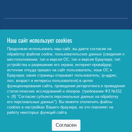
Министерство науки и высшего образования РФ
Наш сайт использует cookies
http://www.minobrnauki.gov.ru/
Продолжая использовать наш сайт, вы даете согласие на
обработку файлов cookie, пользовательских данных (сведения о
Министерство просвещения РФ
местоположении; тип и версия ОС; тип и версия Браузера; тип
устройства и разрешение его экрана; интернет-провайдер;
https://edu.gov.ru/
источник откуда пришел на сайт пользователь; язык ОС и
Браузера; какие страницы открывает пользователь; ip-адрес;
Федеральный портал «Российское образование»
пол, возраст и интересы пользователя) в целях
функционирования сайта, проведения ретаргетинга и проведения
http://www.edu.ru/
статистических исследований и обзоров. (требование ФЗ №152
ч. (9) "Согласие субъекта персональных данных на обработку
его персональных данных"). Вы можете отключить файлы
cookies в настройках Вашего браузера, но это повлияет на
© 2026, ФГБОУ ВО «Байкальский государственный
работу некоторых функций сайта.
университет»