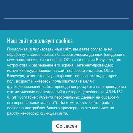
Министерство науки и высшего образования РФ
Наш сайт использует cookies
http://www.minobrnauki.gov.ru/
Продолжая использовать наш сайт, вы даете согласие на
обработку файлов cookie, пользовательских данных (сведения о
Министерство просвещения РФ
местоположении; тип и версия ОС; тип и версия Браузера; тип
устройства и разрешение его экрана; интернет-провайдер;
https://edu.gov.ru/
источник откуда пришел на сайт пользователь; язык ОС и
Браузера; какие страницы открывает пользователь; ip-адрес;
Федеральный портал «Российское образование»
пол, возраст и интересы пользователя) в целях
функционирования сайта, проведения ретаргетинга и проведения
http://www.edu.ru/
статистических исследований и обзоров. (требование ФЗ №152
ч. (9) "Согласие субъекта персональных данных на обработку
его персональных данных"). Вы можете отключить файлы
cookies в настройках Вашего браузера, но это повлияет на
© 2026, ФГБОУ ВО «Байкальский государственный
работу некоторых функций сайта.
университет»