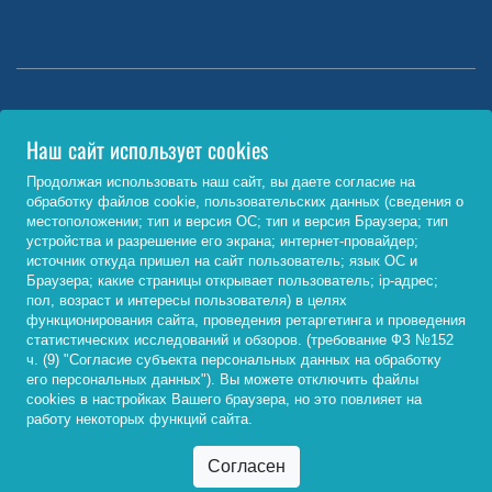
Министерство науки и высшего образования РФ
Наш сайт использует cookies
http://www.minobrnauki.gov.ru/
Продолжая использовать наш сайт, вы даете согласие на
обработку файлов cookie, пользовательских данных (сведения о
Министерство просвещения РФ
местоположении; тип и версия ОС; тип и версия Браузера; тип
устройства и разрешение его экрана; интернет-провайдер;
https://edu.gov.ru/
источник откуда пришел на сайт пользователь; язык ОС и
Браузера; какие страницы открывает пользователь; ip-адрес;
Федеральный портал «Российское образование»
пол, возраст и интересы пользователя) в целях
функционирования сайта, проведения ретаргетинга и проведения
http://www.edu.ru/
статистических исследований и обзоров. (требование ФЗ №152
ч. (9) "Согласие субъекта персональных данных на обработку
его персональных данных"). Вы можете отключить файлы
cookies в настройках Вашего браузера, но это повлияет на
© 2026, ФГБОУ ВО «Байкальский государственный
работу некоторых функций сайта.
университет»