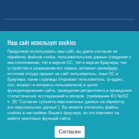
Министерство науки и высшего образования РФ
Наш сайт использует cookies
http://www.minobrnauki.gov.ru/
Продолжая использовать наш сайт, вы даете согласие на
обработку файлов cookie, пользовательских данных (сведения о
Министерство просвещения РФ
местоположении; тип и версия ОС; тип и версия Браузера; тип
устройства и разрешение его экрана; интернет-провайдер;
https://edu.gov.ru/
источник откуда пришел на сайт пользователь; язык ОС и
Браузера; какие страницы открывает пользователь; ip-адрес;
Федеральный портал «Российское образование»
пол, возраст и интересы пользователя) в целях
функционирования сайта, проведения ретаргетинга и проведения
http://www.edu.ru/
статистических исследований и обзоров. (требование ФЗ №152
ч. (9) "Согласие субъекта персональных данных на обработку
его персональных данных"). Вы можете отключить файлы
cookies в настройках Вашего браузера, но это повлияет на
© 2026, ФГБОУ ВО «Байкальский государственный
работу некоторых функций сайта.
университет»