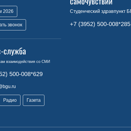
самочувствии
м 2026
Студенческий здравпункт Б
+7 (3952) 500-008*285
ать звонок
с-служба
сам взаимодействия со СМИ
52) 500-008*629
@bgu.ru
Радио
Газета