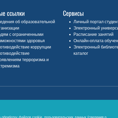
ые ссылки
Сервисы
едения об образовательной
Личный портал студен
ганизации
Электронный универс
дям с ограниченными
Расписание занятий
зможностями здоровья
Онлайн-оплата обуче
отиводействие коррупции
Электронный библиот
отиводействие
каталог
оявлениям терроризма и
стремизма
Министерство просвещения РФ
Ф
о
https://edu.gov.ru/
 обработку файлов cookie, пользовательских данных (сведения о