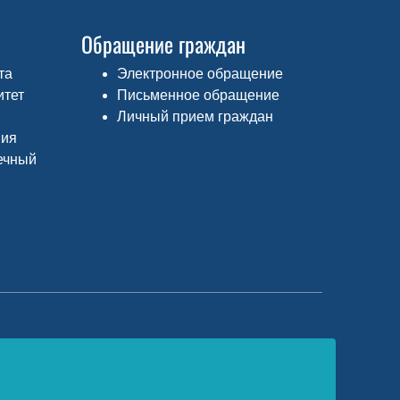
Обращение граждан
та
Электронное обращение
итет
Письменное обращение
Личный прием граждан
ния
ечный
едеральный портал «Российское
бразование»