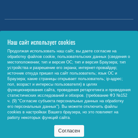
Министерство науки и высшего образования РФ
Наш сайт использует cookies
http://www.minobrnauki.gov.ru/
Продолжая использовать наш сайт, вы даете согласие на
обработку файлов cookie, пользовательских данных (сведения о
Министерство просвещения РФ
местоположении; тип и версия ОС; тип и версия Браузера; тип
устройства и разрешение его экрана; интернет-провайдер;
https://edu.gov.ru/
источник откуда пришел на сайт пользователь; язык ОС и
Браузера; какие страницы открывает пользователь; ip-адрес;
Федеральный портал «Российское образование»
пол, возраст и интересы пользователя) в целях
функционирования сайта, проведения ретаргетинга и проведения
http://www.edu.ru/
статистических исследований и обзоров. (требование ФЗ №152
ч. (9) "Согласие субъекта персональных данных на обработку
его персональных данных"). Вы можете отключить файлы
cookies в настройках Вашего браузера, но это повлияет на
© 2026, ФГБОУ ВО «Байкальский государственный
работу некоторых функций сайта.
университет»