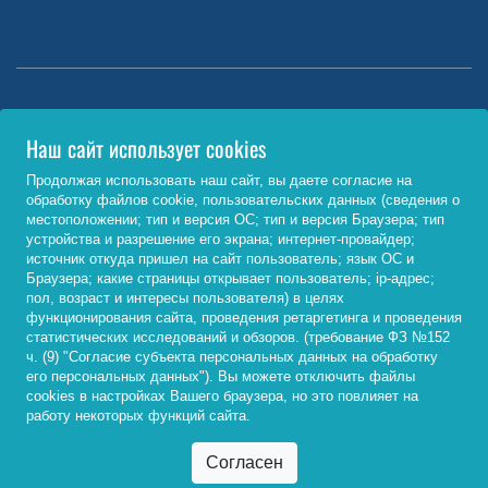
Министерство науки и высшего образования РФ
Наш сайт использует cookies
http://www.minobrnauki.gov.ru/
Продолжая использовать наш сайт, вы даете согласие на
обработку файлов cookie, пользовательских данных (сведения о
Министерство просвещения РФ
местоположении; тип и версия ОС; тип и версия Браузера; тип
устройства и разрешение его экрана; интернет-провайдер;
https://edu.gov.ru/
источник откуда пришел на сайт пользователь; язык ОС и
Браузера; какие страницы открывает пользователь; ip-адрес;
Федеральный портал «Российское образование»
пол, возраст и интересы пользователя) в целях
функционирования сайта, проведения ретаргетинга и проведения
http://www.edu.ru/
статистических исследований и обзоров. (требование ФЗ №152
ч. (9) "Согласие субъекта персональных данных на обработку
его персональных данных"). Вы можете отключить файлы
cookies в настройках Вашего браузера, но это повлияет на
© 2026, ФГБОУ ВО «Байкальский государственный
работу некоторых функций сайта.
университет»