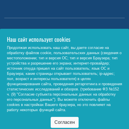
Министерство науки и высшего образования РФ
Наш сайт использует cookies
http://www.minobrnauki.gov.ru/
Продолжая использовать наш сайт, вы даете согласие на
обработку файлов cookie, пользовательских данных (сведения о
Министерство просвещения РФ
местоположении; тип и версия ОС; тип и версия Браузера; тип
устройства и разрешение его экрана; интернет-провайдер;
https://edu.gov.ru/
источник откуда пришел на сайт пользователь; язык ОС и
Браузера; какие страницы открывает пользователь; ip-адрес;
Федеральный портал «Российское образование»
пол, возраст и интересы пользователя) в целях
функционирования сайта, проведения ретаргетинга и проведения
http://www.edu.ru/
статистических исследований и обзоров. (требование ФЗ №152
ч. (9) "Согласие субъекта персональных данных на обработку
его персональных данных"). Вы можете отключить файлы
cookies в настройках Вашего браузера, но это повлияет на
© 2026, ФГБОУ ВО «Байкальский государственный
работу некоторых функций сайта.
университет»