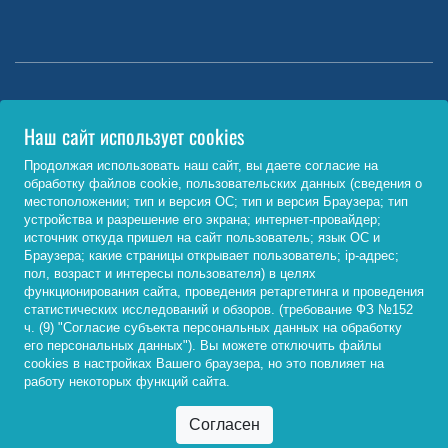
Министерство науки и высшего образования РФ
Наш сайт использует cookies
http://www.minobrnauki.gov.ru/
Продолжая использовать наш сайт, вы даете согласие на
обработку файлов cookie, пользовательских данных (сведения о
Министерство просвещения РФ
местоположении; тип и версия ОС; тип и версия Браузера; тип
устройства и разрешение его экрана; интернет-провайдер;
https://edu.gov.ru/
источник откуда пришел на сайт пользователь; язык ОС и
Браузера; какие страницы открывает пользователь; ip-адрес;
Федеральный портал «Российское образование»
пол, возраст и интересы пользователя) в целях
функционирования сайта, проведения ретаргетинга и проведения
http://www.edu.ru/
статистических исследований и обзоров. (требование ФЗ №152
ч. (9) "Согласие субъекта персональных данных на обработку
его персональных данных"). Вы можете отключить файлы
cookies в настройках Вашего браузера, но это повлияет на
© 2026, ФГБОУ ВО «Байкальский государственный
работу некоторых функций сайта.
университет»