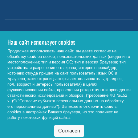
Министерство науки и высшего образования РФ
Наш сайт использует cookies
http://www.minobrnauki.gov.ru/
Продолжая использовать наш сайт, вы даете согласие на
обработку файлов cookie, пользовательских данных (сведения о
Министерство просвещения РФ
местоположении; тип и версия ОС; тип и версия Браузера; тип
устройства и разрешение его экрана; интернет-провайдер;
https://edu.gov.ru/
источник откуда пришел на сайт пользователь; язык ОС и
Браузера; какие страницы открывает пользователь; ip-адрес;
Федеральный портал «Российское образование»
пол, возраст и интересы пользователя) в целях
функционирования сайта, проведения ретаргетинга и проведения
http://www.edu.ru/
статистических исследований и обзоров. (требование ФЗ №152
ч. (9) "Согласие субъекта персональных данных на обработку
его персональных данных"). Вы можете отключить файлы
cookies в настройках Вашего браузера, но это повлияет на
© 2026, ФГБОУ ВО «Байкальский государственный
работу некоторых функций сайта.
университет»