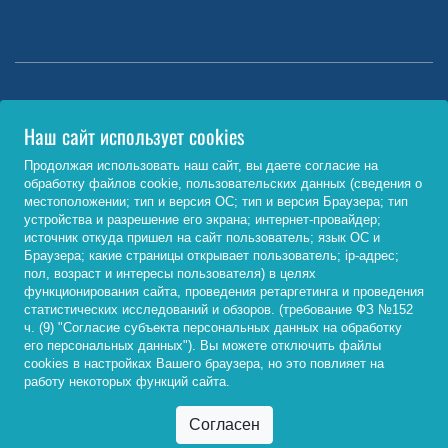
Министерство науки и высшего образования РФ
Наш сайт использует cookies
http://www.minobrnauki.gov.ru/
Продолжая использовать наш сайт, вы даете согласие на
обработку файлов cookie, пользовательских данных (сведения о
Министерство просвещения РФ
местоположении; тип и версия ОС; тип и версия Браузера; тип
устройства и разрешение его экрана; интернет-провайдер;
https://edu.gov.ru/
источник откуда пришел на сайт пользователь; язык ОС и
Браузера; какие страницы открывает пользователь; ip-адрес;
Федеральный портал «Российское образование»
пол, возраст и интересы пользователя) в целях
функционирования сайта, проведения ретаргетинга и проведения
http://www.edu.ru/
статистических исследований и обзоров. (требование ФЗ №152
ч. (9) "Согласие субъекта персональных данных на обработку
его персональных данных"). Вы можете отключить файлы
cookies в настройках Вашего браузера, но это повлияет на
© 2026, ФГБОУ ВО «Байкальский государственный
работу некоторых функций сайта.
университет»