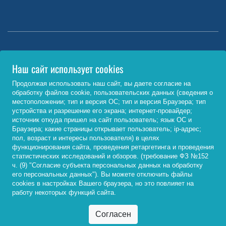
Министерство науки и высшего образования РФ
Наш сайт использует cookies
http://www.minobrnauki.gov.ru/
Продолжая использовать наш сайт, вы даете согласие на
обработку файлов cookie, пользовательских данных (сведения о
Министерство просвещения РФ
местоположении; тип и версия ОС; тип и версия Браузера; тип
устройства и разрешение его экрана; интернет-провайдер;
https://edu.gov.ru/
источник откуда пришел на сайт пользователь; язык ОС и
Браузера; какие страницы открывает пользователь; ip-адрес;
Федеральный портал «Российское образование»
пол, возраст и интересы пользователя) в целях
функционирования сайта, проведения ретаргетинга и проведения
http://www.edu.ru/
статистических исследований и обзоров. (требование ФЗ №152
ч. (9) "Согласие субъекта персональных данных на обработку
его персональных данных"). Вы можете отключить файлы
cookies в настройках Вашего браузера, но это повлияет на
© 2026, ФГБОУ ВО «Байкальский государственный
работу некоторых функций сайта.
университет»