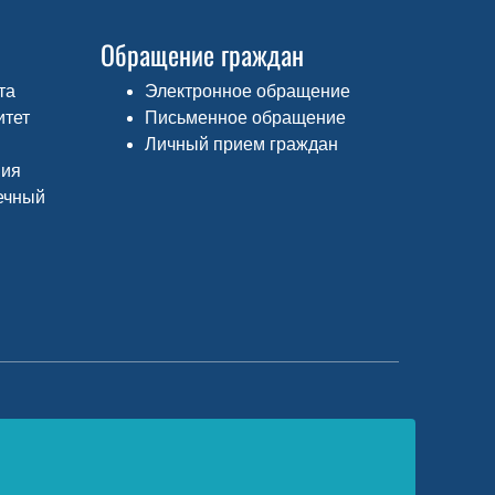
Обращение граждан
та
Электронное обращение
итет
Письменное обращение
Личный прием граждан
ния
ечный
едеральный портал «Российское
бразование»