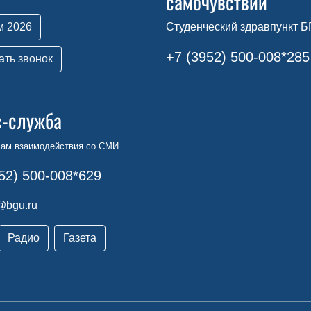
самочувствии
м 2026
Студенческий здравпункт Б
+7 (3952) 500-008*285
ать звонок
с-служба
сам взаимодействия со СМИ
52) 500-008*629
@bgu.ru
Радио
Газета