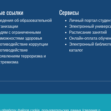
ые ссылки
Сервисы
едения об образовательной
Личный портал студен
ганизации
Электронный универс
дям с ограниченными
Расписание занятий
зможностями здоровья
Онлайн-оплата обуче
отиводействие коррупции
Электронный библиот
отиводействие
каталог
оявлениям терроризма и
стремизма
Министерство просвещения РФ
Ф
о
https://edu.gov.ru/
 обработку файлов cookie, пользовательских данных (сведения о