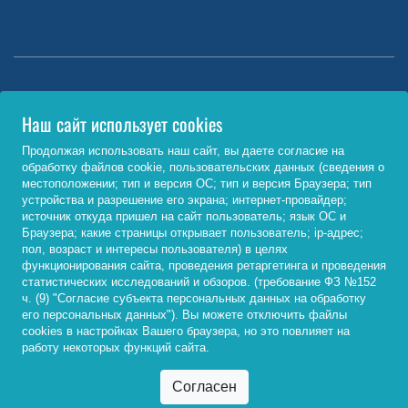
Министерство науки и высшего образования РФ
Наш сайт использует cookies
http://www.minobrnauki.gov.ru/
Продолжая использовать наш сайт, вы даете согласие на
обработку файлов cookie, пользовательских данных (сведения о
Министерство просвещения РФ
местоположении; тип и версия ОС; тип и версия Браузера; тип
устройства и разрешение его экрана; интернет-провайдер;
https://edu.gov.ru/
источник откуда пришел на сайт пользователь; язык ОС и
Браузера; какие страницы открывает пользователь; ip-адрес;
Федеральный портал «Российское образование»
пол, возраст и интересы пользователя) в целях
функционирования сайта, проведения ретаргетинга и проведения
http://www.edu.ru/
статистических исследований и обзоров. (требование ФЗ №152
ч. (9) "Согласие субъекта персональных данных на обработку
его персональных данных"). Вы можете отключить файлы
cookies в настройках Вашего браузера, но это повлияет на
© 2026, ФГБОУ ВО «Байкальский государственный
работу некоторых функций сайта.
университет»