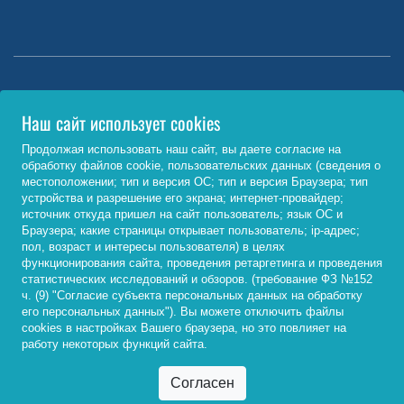
Министерство науки и высшего образования РФ
Наш сайт использует cookies
http://www.minobrnauki.gov.ru/
Продолжая использовать наш сайт, вы даете согласие на
обработку файлов cookie, пользовательских данных (сведения о
Министерство просвещения РФ
местоположении; тип и версия ОС; тип и версия Браузера; тип
устройства и разрешение его экрана; интернет-провайдер;
https://edu.gov.ru/
источник откуда пришел на сайт пользователь; язык ОС и
Браузера; какие страницы открывает пользователь; ip-адрес;
Федеральный портал «Российское образование»
пол, возраст и интересы пользователя) в целях
функционирования сайта, проведения ретаргетинга и проведения
http://www.edu.ru/
статистических исследований и обзоров. (требование ФЗ №152
ч. (9) "Согласие субъекта персональных данных на обработку
его персональных данных"). Вы можете отключить файлы
cookies в настройках Вашего браузера, но это повлияет на
© 2026, ФГБОУ ВО «Байкальский государственный
работу некоторых функций сайта.
университет»