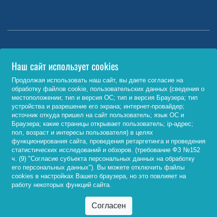
Министерство науки и высшего образования РФ
Наш сайт использует cookies
http://www.minobrnauki.gov.ru/
Продолжая использовать наш сайт, вы даете согласие на
обработку файлов cookie, пользовательских данных (сведения о
Министерство просвещения РФ
местоположении; тип и версия ОС; тип и версия Браузера; тип
устройства и разрешение его экрана; интернет-провайдер;
https://edu.gov.ru/
источник откуда пришел на сайт пользователь; язык ОС и
Браузера; какие страницы открывает пользователь; ip-адрес;
Федеральный портал «Российское образование»
пол, возраст и интересы пользователя) в целях
функционирования сайта, проведения ретаргетинга и проведения
http://www.edu.ru/
статистических исследований и обзоров. (требование ФЗ №152
ч. (9) "Согласие субъекта персональных данных на обработку
его персональных данных"). Вы можете отключить файлы
cookies в настройках Вашего браузера, но это повлияет на
© 2026, ФГБОУ ВО «Байкальский государственный
работу некоторых функций сайта.
университет»