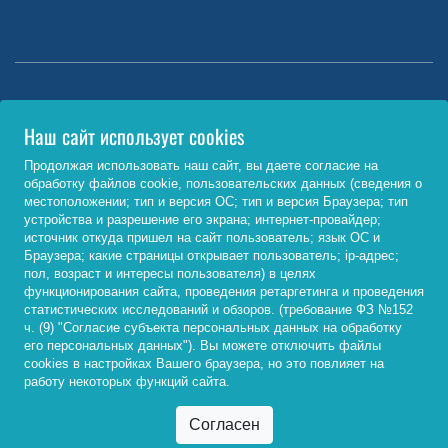
Министерство науки и высшего образования РФ
Наш сайт использует cookies
http://www.minobrnauki.gov.ru/
Продолжая использовать наш сайт, вы даете согласие на
обработку файлов cookie, пользовательских данных (сведения о
Министерство просвещения РФ
местоположении; тип и версия ОС; тип и версия Браузера; тип
устройства и разрешение его экрана; интернет-провайдер;
https://edu.gov.ru/
источник откуда пришел на сайт пользователь; язык ОС и
Браузера; какие страницы открывает пользователь; ip-адрес;
Федеральный портал «Российское образование»
пол, возраст и интересы пользователя) в целях
функционирования сайта, проведения ретаргетинга и проведения
http://www.edu.ru/
статистических исследований и обзоров. (требование ФЗ №152
ч. (9) "Согласие субъекта персональных данных на обработку
его персональных данных"). Вы можете отключить файлы
cookies в настройках Вашего браузера, но это повлияет на
© 2026, ФГБОУ ВО «Байкальский государственный
работу некоторых функций сайта.
университет»