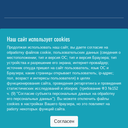
Министерство науки и высшего образования РФ
Наш сайт использует cookies
http://www.minobrnauki.gov.ru/
Продолжая использовать наш сайт, вы даете согласие на
обработку файлов cookie, пользовательских данных (сведения о
Министерство просвещения РФ
местоположении; тип и версия ОС; тип и версия Браузера; тип
устройства и разрешение его экрана; интернет-провайдер;
https://edu.gov.ru/
источник откуда пришел на сайт пользователь; язык ОС и
Браузера; какие страницы открывает пользователь; ip-адрес;
Федеральный портал «Российское образование»
пол, возраст и интересы пользователя) в целях
функционирования сайта, проведения ретаргетинга и проведения
http://www.edu.ru/
статистических исследований и обзоров. (требование ФЗ №152
ч. (9) "Согласие субъекта персональных данных на обработку
его персональных данных"). Вы можете отключить файлы
cookies в настройках Вашего браузера, но это повлияет на
© 2026, ФГБОУ ВО «Байкальский государственный
работу некоторых функций сайта.
университет»