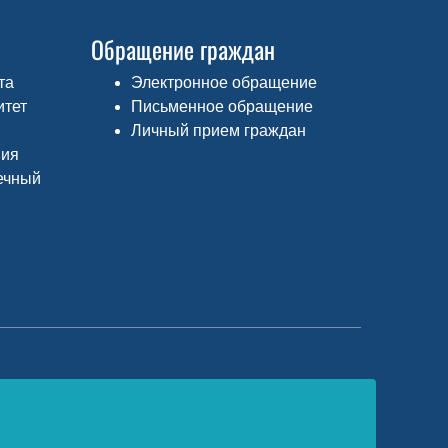
Обращение граждан
та
Электронное обращение
итет
Письменное обращение
Личный прием граждан
ния
ечный
едеральный портал «Российское
бразование»