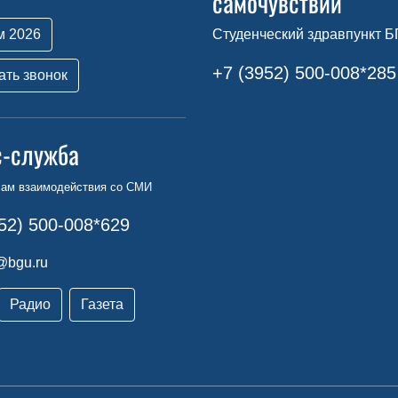
самочувствии
м 2026
Студенческий здравпункт Б
+7 (3952) 500-008*285
ать звонок
с-служба
сам взаимодействия со СМИ
52) 500-008*629
@bgu.ru
Радио
Газета