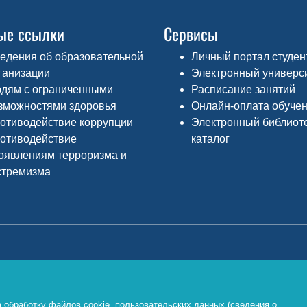
ые ссылки
Сервисы
едения об образовательной
Личный портал студен
ганизации
Электронный универс
дям с ограниченными
Расписание занятий
зможностями здоровья
Онлайн-оплата обуче
отиводействие коррупции
Электронный библиот
отиводействие
каталог
оявлениям терроризма и
стремизма
Министерство просвещения РФ
Ф
о
https://edu.gov.ru/
 обработку файлов cookie, пользовательских данных (сведения о