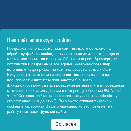
Министерство науки и высшего образования РФ
Наш сайт использует cookies
http://www.minobrnauki.gov.ru/
Продолжая использовать наш сайт, вы даете согласие на
обработку файлов cookie, пользовательских данных (сведения о
Министерство просвещения РФ
местоположении; тип и версия ОС; тип и версия Браузера; тип
устройства и разрешение его экрана; интернет-провайдер;
https://edu.gov.ru/
источник откуда пришел на сайт пользователь; язык ОС и
Браузера; какие страницы открывает пользователь; ip-адрес;
Федеральный портал «Российское образование»
пол, возраст и интересы пользователя) в целях
функционирования сайта, проведения ретаргетинга и проведения
http://www.edu.ru/
статистических исследований и обзоров. (требование ФЗ №152
ч. (9) "Согласие субъекта персональных данных на обработку
его персональных данных"). Вы можете отключить файлы
cookies в настройках Вашего браузера, но это повлияет на
© 2026, ФГБОУ ВО «Байкальский государственный
работу некоторых функций сайта.
университет»