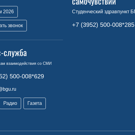
самочувствии
м 2026
Студенческий здравпункт Б
+7 (3952) 500-008*285
ать звонок
с-служба
сам взаимодействия со СМИ
52) 500-008*629
@bgu.ru
Радио
Газета