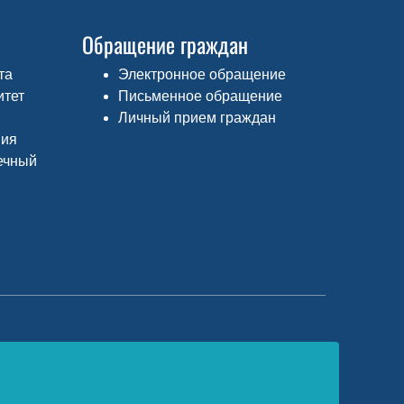
Обращение граждан
та
Электронное обращение
итет
Письменное обращение
Личный прием граждан
ния
ечный
едеральный портал «Российское
бразование»