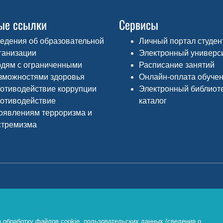
ые ссылки
Сервисы
едения об образовательной
Личный портал студен
ганизации
Электронный универс
дям с ограниченными
Расписание занятий
зможностями здоровья
Онлайн-оплата обуче
отиводействие коррупции
Электронный библиот
отиводействие
каталог
оявлениям терроризма и
стремизма
Министерство просвещения РФ
Ф
о
https://edu.gov.ru/
 обработку файлов cookie, пользовательских данных (сведения о