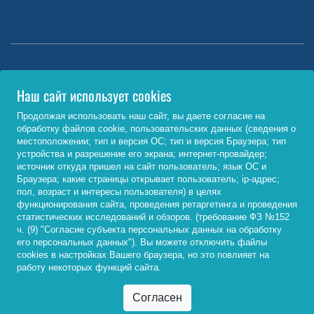
Министерство науки и высшего образования РФ
Наш сайт использует cookies
http://www.minobrnauki.gov.ru/
Продолжая использовать наш сайт, вы даете согласие на
обработку файлов cookie, пользовательских данных (сведения о
Министерство просвещения РФ
местоположении; тип и версия ОС; тип и версия Браузера; тип
устройства и разрешение его экрана; интернет-провайдер;
https://edu.gov.ru/
источник откуда пришел на сайт пользователь; язык ОС и
Браузера; какие страницы открывает пользователь; ip-адрес;
Федеральный портал «Российское образование»
пол, возраст и интересы пользователя) в целях
функционирования сайта, проведения ретаргетинга и проведения
http://www.edu.ru/
статистических исследований и обзоров. (требование ФЗ №152
ч. (9) "Согласие субъекта персональных данных на обработку
его персональных данных"). Вы можете отключить файлы
cookies в настройках Вашего браузера, но это повлияет на
© 2026, ФГБОУ ВО «Байкальский государственный
работу некоторых функций сайта.
университет»