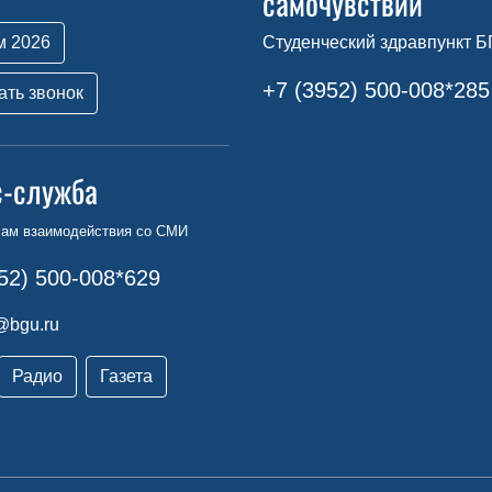
самочувствии
м 2026
Студенческий здравпункт Б
+7 (3952) 500-008*285
ать звонок
с-служба
сам взаимодействия со СМИ
52) 500-008*629
@bgu.ru
Радио
Газета