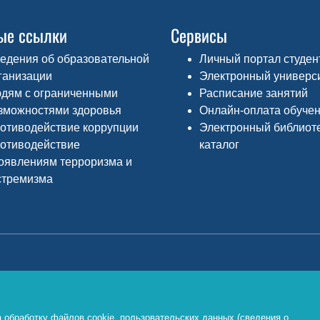
ые ссылки
Сервисы
едения об образовательной
Личный портал студен
ганизации
Электронный универс
дям с ограниченными
Расписание занятий
зможностями здоровья
Онлайн-оплата обуче
отиводействие коррупции
Электронный библиот
отиводействие
каталог
оявлениям терроризма и
стремизма
Министерство просвещения РФ
Ф
о
https://edu.gov.ru/
 обработку файлов cookie, пользовательских данных (сведения о