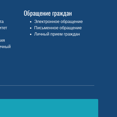
Обращение граждан
та
Электронное обращение
итет
Письменное обращение
Личный прием граждан
ния
ечный
едеральный портал «Российское
бразование»