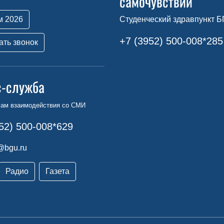
самочувствии
м 2026
Студенческий здравпункт Б
+7 (3952) 500-008*285
ать звонок
с-служба
сам взаимодействия со СМИ
52) 500-008*629
@bgu.ru
Радио
Газета