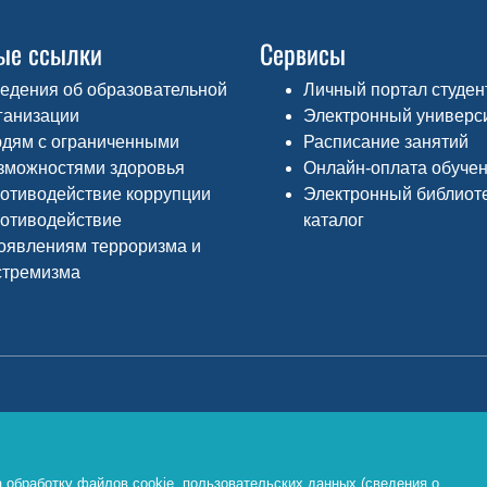
ые ссылки
Сервисы
едения об образовательной
Личный портал студен
ганизации
Электронный универс
дям с ограниченными
Расписание занятий
зможностями здоровья
Онлайн-оплата обуче
отиводействие коррупции
Электронный библиот
отиводействие
каталог
оявлениям терроризма и
стремизма
Министерство просвещения РФ
Ф
о
https://edu.gov.ru/
 обработку файлов cookie, пользовательских данных (сведения о