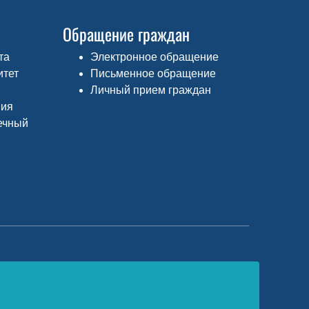
Обращение граждан
та
Электронное обращение
итет
Письменное обращение
Личный прием граждан
ния
ечный
едеральный портал «Российское
бразование»