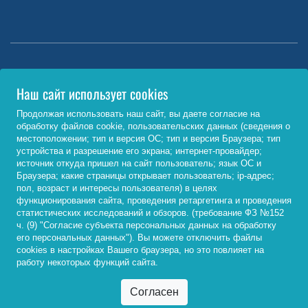
Министерство науки и высшего образования РФ
Наш сайт использует cookies
http://www.minobrnauki.gov.ru/
Продолжая использовать наш сайт, вы даете согласие на
обработку файлов cookie, пользовательских данных (сведения о
Министерство просвещения РФ
местоположении; тип и версия ОС; тип и версия Браузера; тип
устройства и разрешение его экрана; интернет-провайдер;
https://edu.gov.ru/
источник откуда пришел на сайт пользователь; язык ОС и
Браузера; какие страницы открывает пользователь; ip-адрес;
Федеральный портал «Российское образование»
пол, возраст и интересы пользователя) в целях
функционирования сайта, проведения ретаргетинга и проведения
http://www.edu.ru/
статистических исследований и обзоров. (требование ФЗ №152
ч. (9) "Согласие субъекта персональных данных на обработку
его персональных данных"). Вы можете отключить файлы
cookies в настройках Вашего браузера, но это повлияет на
© 2026, ФГБОУ ВО «Байкальский государственный
работу некоторых функций сайта.
университет»