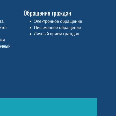
Обращение граждан
та
Электронное обращение
итет
Письменное обращение
Личный прием граждан
ния
ечный
едеральный портал «Российское
бразование»