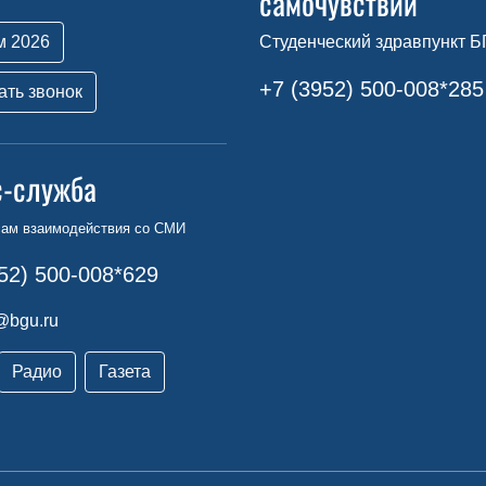
самочувствии
м 2026
Студенческий здравпункт Б
+7 (3952) 500-008*285
ать звонок
с-служба
сам взаимодействия со СМИ
52) 500-008*629
@bgu.ru
Радио
Газета