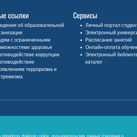
ые ссылки
Сервисы
едения об образовательной
Личный портал студен
ганизации
Электронный универс
дям с ограниченными
Расписание занятий
зможностями здоровья
Онлайн-оплата обуче
отиводействие коррупции
Электронный библиот
отиводействие
каталог
оявлениям терроризма и
стремизма
Министерство просвещения РФ
Ф
о
https://edu.gov.ru/
 обработку файлов cookie, пользовательских данных (сведения о