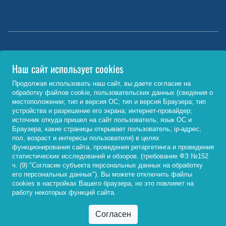
Министерство науки и высшего образования РФ
Наш сайт использует cookies
http://www.minobrnauki.gov.ru/
Продолжая использовать наш сайт, вы даете согласие на
обработку файлов cookie, пользовательских данных (сведения о
Министерство просвещения РФ
местоположении; тип и версия ОС; тип и версия Браузера; тип
устройства и разрешение его экрана; интернет-провайдер;
https://edu.gov.ru/
источник откуда пришел на сайт пользователь; язык ОС и
Браузера; какие страницы открывает пользователь; ip-адрес;
Федеральный портал «Российское образование»
пол, возраст и интересы пользователя) в целях
функционирования сайта, проведения ретаргетинга и проведения
http://www.edu.ru/
статистических исследований и обзоров. (требование ФЗ №152
ч. (9) "Согласие субъекта персональных данных на обработку
его персональных данных"). Вы можете отключить файлы
cookies в настройках Вашего браузера, но это повлияет на
© 2026, ФГБОУ ВО «Байкальский государственный
работу некоторых функций сайта.
университет»