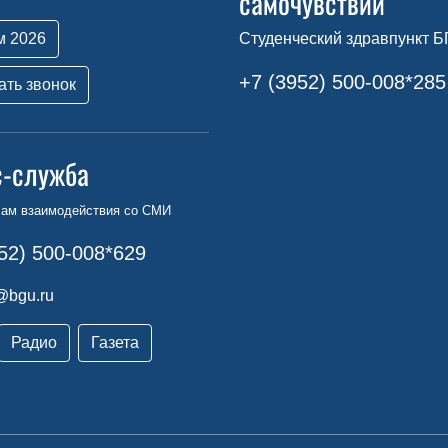
самочувствии
м 2026
Студенческий здравпункт Б
+7 (3952) 500-008*285
ать звонок
с-служба
сам взаимодействия со СМИ
52) 500-008*629
@bgu.ru
Радио
Газета