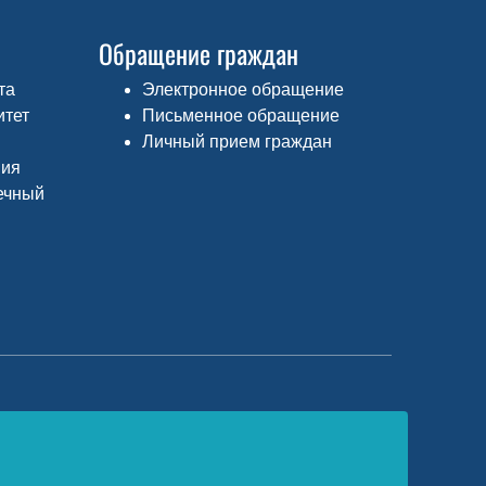
Обращение граждан
та
Электронное обращение
итет
Письменное обращение
Личный прием граждан
ния
ечный
едеральный портал «Российское
бразование»