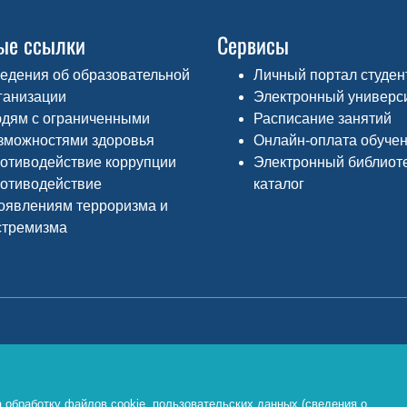
ые ссылки
Сервисы
едения об образовательной
Личный портал студен
ганизации
Электронный универс
дям с ограниченными
Расписание занятий
зможностями здоровья
Онлайн-оплата обуче
отиводействие коррупции
Электронный библиот
отиводействие
каталог
оявлениям терроризма и
стремизма
Министерство просвещения РФ
Ф
о
https://edu.gov.ru/
 обработку файлов cookie, пользовательских данных (сведения о