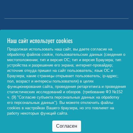
Министерство науки и высшего образования РФ
Наш сайт использует cookies
http://www.minobrnauki.gov.ru/
Продолжая использовать наш сайт, вы даете согласие на
обработку файлов cookie, пользовательских данных (сведения о
Министерство просвещения РФ
местоположении; тип и версия ОС; тип и версия Браузера; тип
устройства и разрешение его экрана; интернет-провайдер;
https://edu.gov.ru/
источник откуда пришел на сайт пользователь; язык ОС и
Браузера; какие страницы открывает пользователь; ip-адрес;
Федеральный портал «Российское образование»
пол, возраст и интересы пользователя) в целях
функционирования сайта, проведения ретаргетинга и проведения
http://www.edu.ru/
статистических исследований и обзоров. (требование ФЗ №152
ч. (9) "Согласие субъекта персональных данных на обработку
его персональных данных"). Вы можете отключить файлы
cookies в настройках Вашего браузера, но это повлияет на
© 2026, ФГБОУ ВО «Байкальский государственный
работу некоторых функций сайта.
университет»