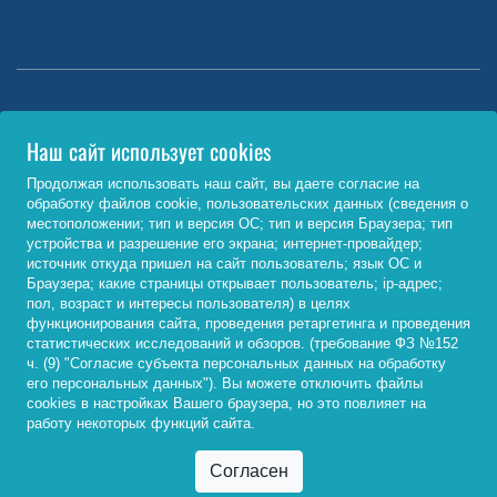
Министерство науки и высшего образования РФ
Наш сайт использует cookies
http://www.minobrnauki.gov.ru/
Продолжая использовать наш сайт, вы даете согласие на
обработку файлов cookie, пользовательских данных (сведения о
Министерство просвещения РФ
местоположении; тип и версия ОС; тип и версия Браузера; тип
устройства и разрешение его экрана; интернет-провайдер;
https://edu.gov.ru/
источник откуда пришел на сайт пользователь; язык ОС и
Браузера; какие страницы открывает пользователь; ip-адрес;
Федеральный портал «Российское образование»
пол, возраст и интересы пользователя) в целях
функционирования сайта, проведения ретаргетинга и проведения
http://www.edu.ru/
статистических исследований и обзоров. (требование ФЗ №152
ч. (9) "Согласие субъекта персональных данных на обработку
его персональных данных"). Вы можете отключить файлы
cookies в настройках Вашего браузера, но это повлияет на
© 2026, ФГБОУ ВО «Байкальский государственный
работу некоторых функций сайта.
университет»