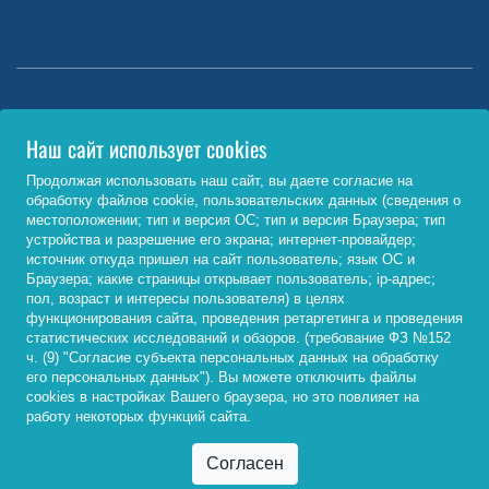
Министерство науки и высшего образования РФ
Наш сайт использует cookies
http://www.minobrnauki.gov.ru/
Продолжая использовать наш сайт, вы даете согласие на
обработку файлов cookie, пользовательских данных (сведения о
Министерство просвещения РФ
местоположении; тип и версия ОС; тип и версия Браузера; тип
устройства и разрешение его экрана; интернет-провайдер;
https://edu.gov.ru/
источник откуда пришел на сайт пользователь; язык ОС и
Браузера; какие страницы открывает пользователь; ip-адрес;
Федеральный портал «Российское образование»
пол, возраст и интересы пользователя) в целях
функционирования сайта, проведения ретаргетинга и проведения
http://www.edu.ru/
статистических исследований и обзоров. (требование ФЗ №152
ч. (9) "Согласие субъекта персональных данных на обработку
его персональных данных"). Вы можете отключить файлы
cookies в настройках Вашего браузера, но это повлияет на
© 2026, ФГБОУ ВО «Байкальский государственный
работу некоторых функций сайта.
университет»