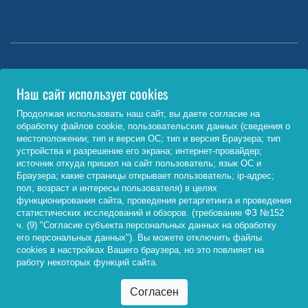
Министерство науки и высшего образования РФ
Наш сайт использует cookies
http://www.minobrnauki.gov.ru/
Продолжая использовать наш сайт, вы даете согласие на
обработку файлов cookie, пользовательских данных (сведения о
Министерство просвещения РФ
местоположении; тип и версия ОС; тип и версия Браузера; тип
устройства и разрешение его экрана; интернет-провайдер;
https://edu.gov.ru/
источник откуда пришел на сайт пользователь; язык ОС и
Браузера; какие страницы открывает пользователь; ip-адрес;
Федеральный портал «Российское образование»
пол, возраст и интересы пользователя) в целях
функционирования сайта, проведения ретаргетинга и проведения
http://www.edu.ru/
статистических исследований и обзоров. (требование ФЗ №152
ч. (9) "Согласие субъекта персональных данных на обработку
его персональных данных"). Вы можете отключить файлы
cookies в настройках Вашего браузера, но это повлияет на
© 2026, ФГБОУ ВО «Байкальский государственный
работу некоторых функций сайта.
университет»