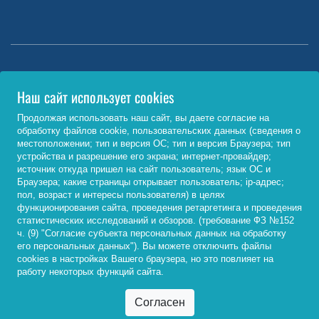
Министерство науки и высшего образования РФ
Наш сайт использует cookies
http://www.minobrnauki.gov.ru/
Продолжая использовать наш сайт, вы даете согласие на
обработку файлов cookie, пользовательских данных (сведения о
Министерство просвещения РФ
местоположении; тип и версия ОС; тип и версия Браузера; тип
устройства и разрешение его экрана; интернет-провайдер;
https://edu.gov.ru/
источник откуда пришел на сайт пользователь; язык ОС и
Браузера; какие страницы открывает пользователь; ip-адрес;
Федеральный портал «Российское образование»
пол, возраст и интересы пользователя) в целях
функционирования сайта, проведения ретаргетинга и проведения
http://www.edu.ru/
статистических исследований и обзоров. (требование ФЗ №152
ч. (9) "Согласие субъекта персональных данных на обработку
его персональных данных"). Вы можете отключить файлы
cookies в настройках Вашего браузера, но это повлияет на
© 2026, ФГБОУ ВО «Байкальский государственный
работу некоторых функций сайта.
университет»