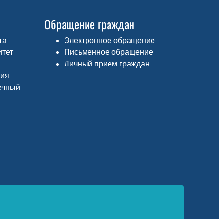
Обращение граждан
та
Электронное обращение
итет
Письменное обращение
Личный прием граждан
ния
ечный
едеральный портал «Российское
бразование»