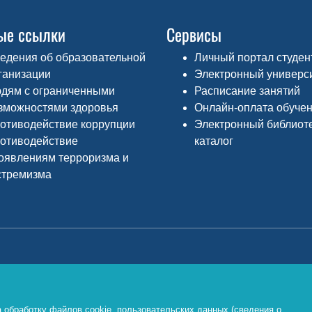
ые ссылки
Сервисы
едения об образовательной
Личный портал студен
ганизации
Электронный универс
дям с ограниченными
Расписание занятий
зможностями здоровья
Онлайн-оплата обуче
отиводействие коррупции
Электронный библиот
отиводействие
каталог
оявлениям терроризма и
стремизма
Министерство просвещения РФ
Ф
о
https://edu.gov.ru/
 обработку файлов cookie, пользовательских данных (сведения о