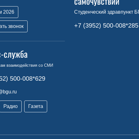
самочувствии
м 2026
Студенческий здравпункт Б
+7 (3952) 500-008*285
ать звонок
с-служба
сам взаимодействия со СМИ
52) 500-008*629
@bgu.ru
Радио
Газета