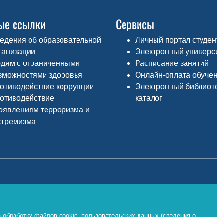
ые ссылки
Сервисы
едения об образовательной
Личный портал студен
ганизации
Электронный универс
дям с ограниченными
Расписание занятий
зможностями здоровья
Онлайн-оплата обуче
отиводействие коррупции
Электронный библиот
отиводействие
каталог
оявлениям терроризма и
стремизма
Министерство просвещения РФ
Ф
о
https://edu.gov.ru/
 обработку файлов cookie, пользовательских данных (сведения о