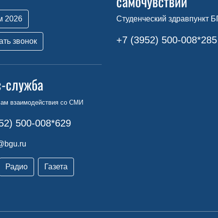
самочувствии
м 2026
Студенческий здравпункт Б
+7 (3952) 500-008*285
ать звонок
с-служба
сам взаимодействия со СМИ
52) 500-008*629
@bgu.ru
Радио
Газета