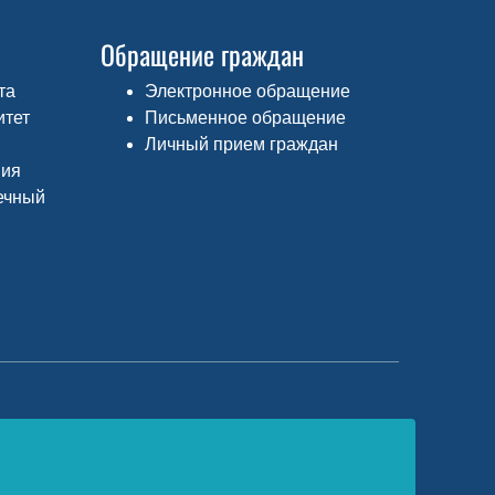
Обращение граждан
та
Электронное обращение
итет
Письменное обращение
Личный прием граждан
ния
ечный
едеральный портал «Российское
бразование»