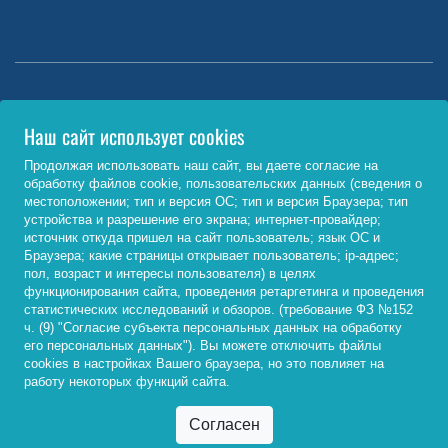
Министерство науки и высшего образования РФ
Наш сайт использует cookies
http://www.minobrnauki.gov.ru/
Продолжая использовать наш сайт, вы даете согласие на
обработку файлов cookie, пользовательских данных (сведения о
Министерство просвещения РФ
местоположении; тип и версия ОС; тип и версия Браузера; тип
устройства и разрешение его экрана; интернет-провайдер;
https://edu.gov.ru/
источник откуда пришел на сайт пользователь; язык ОС и
Браузера; какие страницы открывает пользователь; ip-адрес;
Федеральный портал «Российское образование»
пол, возраст и интересы пользователя) в целях
функционирования сайта, проведения ретаргетинга и проведения
http://www.edu.ru/
статистических исследований и обзоров. (требование ФЗ №152
ч. (9) "Согласие субъекта персональных данных на обработку
его персональных данных"). Вы можете отключить файлы
cookies в настройках Вашего браузера, но это повлияет на
© 2026, ФГБОУ ВО «Байкальский государственный
работу некоторых функций сайта.
университет»