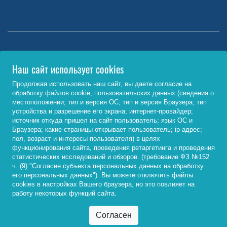
Министерство науки и высшего образования РФ
Наш сайт использует cookies
http://www.minobrnauki.gov.ru/
Продолжая использовать наш сайт, вы даете согласие на
обработку файлов cookie, пользовательских данных (сведения о
Министерство просвещения РФ
местоположении; тип и версия ОС; тип и версия Браузера; тип
устройства и разрешение его экрана; интернет-провайдер;
https://edu.gov.ru/
источник откуда пришел на сайт пользователь; язык ОС и
Браузера; какие страницы открывает пользователь; ip-адрес;
Федеральный портал «Российское образование»
пол, возраст и интересы пользователя) в целях
функционирования сайта, проведения ретаргетинга и проведения
http://www.edu.ru/
статистических исследований и обзоров. (требование ФЗ №152
ч. (9) "Согласие субъекта персональных данных на обработку
его персональных данных"). Вы можете отключить файлы
cookies в настройках Вашего браузера, но это повлияет на
© 2026, ФГБОУ ВО «Байкальский государственный
работу некоторых функций сайта.
университет»