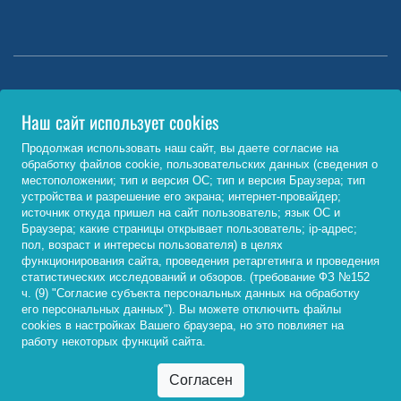
Министерство науки и высшего образования РФ
Наш сайт использует cookies
http://www.minobrnauki.gov.ru/
Продолжая использовать наш сайт, вы даете согласие на
обработку файлов cookie, пользовательских данных (сведения о
Министерство просвещения РФ
местоположении; тип и версия ОС; тип и версия Браузера; тип
устройства и разрешение его экрана; интернет-провайдер;
https://edu.gov.ru/
источник откуда пришел на сайт пользователь; язык ОС и
Браузера; какие страницы открывает пользователь; ip-адрес;
Федеральный портал «Российское образование»
пол, возраст и интересы пользователя) в целях
функционирования сайта, проведения ретаргетинга и проведения
http://www.edu.ru/
статистических исследований и обзоров. (требование ФЗ №152
ч. (9) "Согласие субъекта персональных данных на обработку
его персональных данных"). Вы можете отключить файлы
cookies в настройках Вашего браузера, но это повлияет на
© 2026, ФГБОУ ВО «Байкальский государственный
работу некоторых функций сайта.
университет»