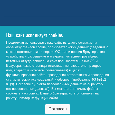
Министерство науки и высшего образования РФ
Наш сайт использует cookies
http://www.minobrnauki.gov.ru/
Продолжая использовать наш сайт, вы даете согласие на
обработку файлов cookie, пользовательских данных (сведения о
Министерство просвещения РФ
местоположении; тип и версия ОС; тип и версия Браузера; тип
устройства и разрешение его экрана; интернет-провайдер;
https://edu.gov.ru/
источник откуда пришел на сайт пользователь; язык ОС и
Браузера; какие страницы открывает пользователь; ip-адрес;
Федеральный портал «Российское образование»
пол, возраст и интересы пользователя) в целях
функционирования сайта, проведения ретаргетинга и проведения
http://www.edu.ru/
статистических исследований и обзоров. (требование ФЗ №152
ч. (9) "Согласие субъекта персональных данных на обработку
его персональных данных"). Вы можете отключить файлы
cookies в настройках Вашего браузера, но это повлияет на
© 2026, ФГБОУ ВО «Байкальский государственный
работу некоторых функций сайта.
университет»