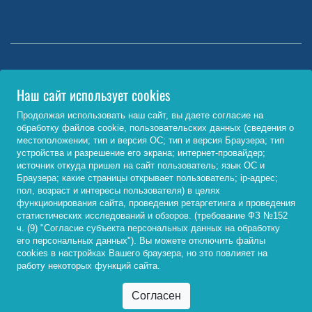
Министерство науки и высшего образования РФ
Наш сайт использует cookies
http://www.minobrnauki.gov.ru/
Продолжая использовать наш сайт, вы даете согласие на
обработку файлов cookie, пользовательских данных (сведения о
Министерство просвещения РФ
местоположении; тип и версия ОС; тип и версия Браузера; тип
устройства и разрешение его экрана; интернет-провайдер;
https://edu.gov.ru/
источник откуда пришел на сайт пользователь; язык ОС и
Браузера; какие страницы открывает пользователь; ip-адрес;
Федеральный портал «Российское образование»
пол, возраст и интересы пользователя) в целях
функционирования сайта, проведения ретаргетинга и проведения
http://www.edu.ru/
статистических исследований и обзоров. (требование ФЗ №152
ч. (9) "Согласие субъекта персональных данных на обработку
его персональных данных"). Вы можете отключить файлы
cookies в настройках Вашего браузера, но это повлияет на
© 2026, ФГБОУ ВО «Байкальский государственный
работу некоторых функций сайта.
университет»