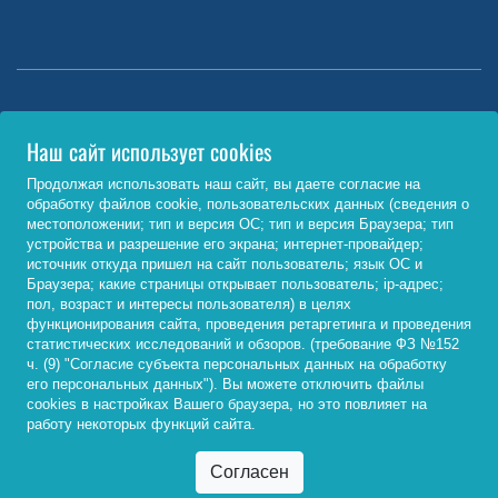
Министерство науки и высшего образования РФ
Наш сайт использует cookies
http://www.minobrnauki.gov.ru/
Продолжая использовать наш сайт, вы даете согласие на
обработку файлов cookie, пользовательских данных (сведения о
Министерство просвещения РФ
местоположении; тип и версия ОС; тип и версия Браузера; тип
устройства и разрешение его экрана; интернет-провайдер;
https://edu.gov.ru/
источник откуда пришел на сайт пользователь; язык ОС и
Браузера; какие страницы открывает пользователь; ip-адрес;
Федеральный портал «Российское образование»
пол, возраст и интересы пользователя) в целях
функционирования сайта, проведения ретаргетинга и проведения
http://www.edu.ru/
статистических исследований и обзоров. (требование ФЗ №152
ч. (9) "Согласие субъекта персональных данных на обработку
его персональных данных"). Вы можете отключить файлы
cookies в настройках Вашего браузера, но это повлияет на
© 2026, ФГБОУ ВО «Байкальский государственный
работу некоторых функций сайта.
университет»