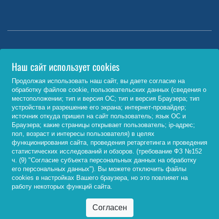
Министерство науки и высшего образования РФ
Наш сайт использует cookies
http://www.minobrnauki.gov.ru/
Продолжая использовать наш сайт, вы даете согласие на
обработку файлов cookie, пользовательских данных (сведения о
Министерство просвещения РФ
местоположении; тип и версия ОС; тип и версия Браузера; тип
устройства и разрешение его экрана; интернет-провайдер;
https://edu.gov.ru/
источник откуда пришел на сайт пользователь; язык ОС и
Браузера; какие страницы открывает пользователь; ip-адрес;
Федеральный портал «Российское образование»
пол, возраст и интересы пользователя) в целях
функционирования сайта, проведения ретаргетинга и проведения
http://www.edu.ru/
статистических исследований и обзоров. (требование ФЗ №152
ч. (9) "Согласие субъекта персональных данных на обработку
его персональных данных"). Вы можете отключить файлы
cookies в настройках Вашего браузера, но это повлияет на
© 2026, ФГБОУ ВО «Байкальский государственный
работу некоторых функций сайта.
университет»