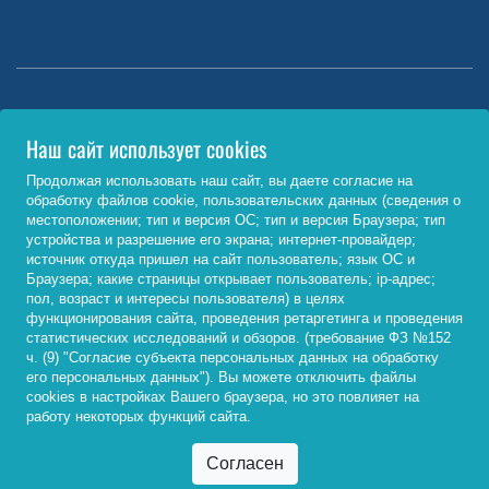
Министерство науки и высшего образования РФ
Наш сайт использует cookies
http://www.minobrnauki.gov.ru/
Продолжая использовать наш сайт, вы даете согласие на
обработку файлов cookie, пользовательских данных (сведения о
Министерство просвещения РФ
местоположении; тип и версия ОС; тип и версия Браузера; тип
устройства и разрешение его экрана; интернет-провайдер;
https://edu.gov.ru/
источник откуда пришел на сайт пользователь; язык ОС и
Браузера; какие страницы открывает пользователь; ip-адрес;
Федеральный портал «Российское образование»
пол, возраст и интересы пользователя) в целях
функционирования сайта, проведения ретаргетинга и проведения
http://www.edu.ru/
статистических исследований и обзоров. (требование ФЗ №152
ч. (9) "Согласие субъекта персональных данных на обработку
его персональных данных"). Вы можете отключить файлы
cookies в настройках Вашего браузера, но это повлияет на
© 2026, ФГБОУ ВО «Байкальский государственный
работу некоторых функций сайта.
университет»