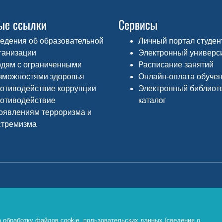
ые ссылки
Сервисы
едения об образовательной
Личный портал студен
ганизации
Электронный универс
дям с ограниченными
Расписание занятий
зможностями здоровья
Онлайн-оплата обуче
отиводействие коррупции
Электронный библиот
отиводействие
каталог
оявлениям терроризма и
стремизма
Министерство просвещения РФ
Ф
о
https://edu.gov.ru/
 обработку файлов cookie, пользовательских данных (сведения о