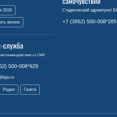
самочувствии
м 2026
Студенческий здравпункт Б
+7 (3952) 500-008*285
ать звонок
с-служба
сам взаимодействия со СМИ
52) 500-008*629
@bgu.ru
Радио
Газета