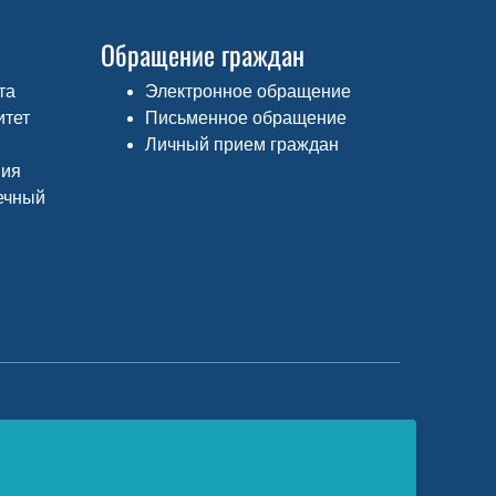
Обращение граждан
та
Электронное обращение
итет
Письменное обращение
Личный прием граждан
ния
ечный
едеральный портал «Российское
бразование»