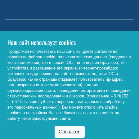
Министерство науки и высшего образования РФ
Наш сайт использует cookies
http://www.minobrnauki.gov.ru/
Продолжая использовать наш сайт, вы даете согласие на
обработку файлов cookie, пользовательских данных (сведения о
Министерство просвещения РФ
местоположении; тип и версия ОС; тип и версия Браузера; тип
устройства и разрешение его экрана; интернет-провайдер;
https://edu.gov.ru/
источник откуда пришел на сайт пользователь; язык ОС и
Браузера; какие страницы открывает пользователь; ip-адрес;
Федеральный портал «Российское образование»
пол, возраст и интересы пользователя) в целях
функционирования сайта, проведения ретаргетинга и проведения
http://www.edu.ru/
статистических исследований и обзоров. (требование ФЗ №152
ч. (9) "Согласие субъекта персональных данных на обработку
его персональных данных"). Вы можете отключить файлы
cookies в настройках Вашего браузера, но это повлияет на
© 2026, ФГБОУ ВО «Байкальский государственный
работу некоторых функций сайта.
университет»