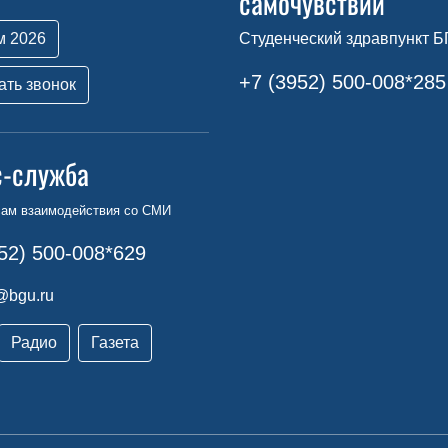
самочувствии
м 2026
Студенческий здравпункт Б
+7 (3952) 500-008*285
ать звонок
с-служба
сам взаимодействия со СМИ
52) 500-008*629
@bgu.ru
Радио
Газета