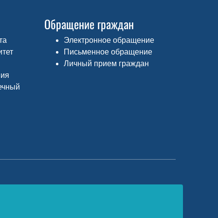
Обращение граждан
та
Электронное обращение
итет
Письменное обращение
Личный прием граждан
ния
ечный
едеральный портал «Российское
бразование»