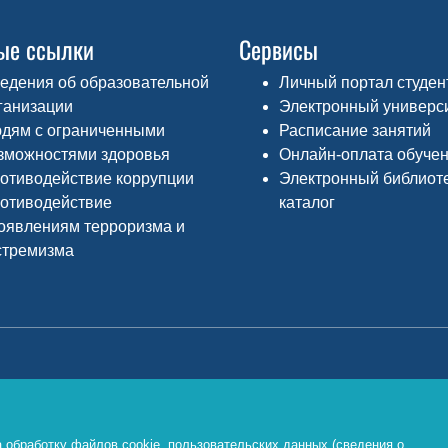
ые ссылки
Сервисы
едения об образовательной
Личный портал студен
ганизации
Электронный универс
дям с ограниченными
Расписание занятий
зможностями здоровья
Онлайн-оплата обуче
отиводействие коррупции
Электронный библиот
отиводействие
каталог
оявлениям терроризма и
стремизма
Министерство просвещения РФ
Ф
о
https://edu.gov.ru/
 обработку файлов cookie, пользовательских данных (сведения о