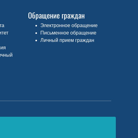
Обращение граждан
та
Электронное обращение
итет
Письменное обращение
Личный прием граждан
ния
ечный
едеральный портал «Российское
бразование»