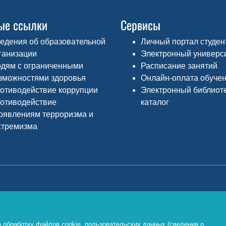
ые ссылки
Сервисы
едения об образовательной
Личный портал студен
ганизации
Электронный универс
дям с ограниченными
Расписание занятий
зможностями здоровья
Онлайн-оплата обуче
отиводействие коррупции
Электронный библиот
отиводействие
каталог
оявлениям терроризма и
стремизма
Министерство просвещения РФ
Ф
о
https://edu.gov.ru/
 обработку файлов cookie, пользовательских данных (сведения о