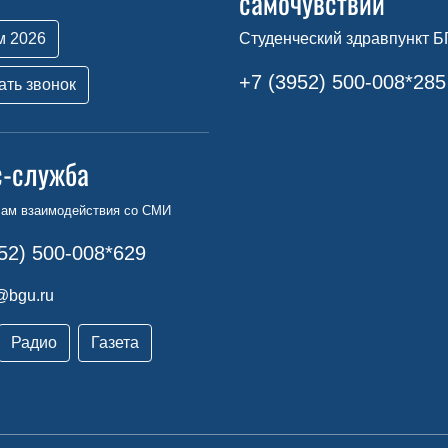
самочувствии
м 2026
Студенческий здравпункт Б
+7 (3952) 500-008*285
ать звонок
с-служба
сам взаимодействия со СМИ
52) 500-008*629
@bgu.ru
Радио
Газета