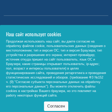
Министерство науки и высшего образования РФ
Наш сайт использует cookies
http://www.minobrnauki.gov.ru/
Продолжая использовать наш сайт, вы даете согласие на
обработку файлов cookie, пользовательских данных (сведения о
Министерство просвещения РФ
местоположении; тип и версия ОС; тип и версия Браузера; тип
устройства и разрешение его экрана; интернет-провайдер;
https://edu.gov.ru/
источник откуда пришел на сайт пользователь; язык ОС и
Браузера; какие страницы открывает пользователь; ip-адрес;
Федеральный портал «Российское образование»
пол, возраст и интересы пользователя) в целях
функционирования сайта, проведения ретаргетинга и проведения
http://www.edu.ru/
статистических исследований и обзоров. (требование ФЗ №152
ч. (9) "Согласие субъекта персональных данных на обработку
его персональных данных"). Вы можете отключить файлы
cookies в настройках Вашего браузера, но это повлияет на
© 2026, ФГБОУ ВО «Байкальский государственный
работу некоторых функций сайта.
университет»