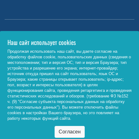
Министерство науки и высшего образования РФ
Наш сайт использует cookies
http://www.minobrnauki.gov.ru/
Продолжая использовать наш сайт, вы даете согласие на
обработку файлов cookie, пользовательских данных (сведения о
Министерство просвещения РФ
местоположении; тип и версия ОС; тип и версия Браузера; тип
устройства и разрешение его экрана; интернет-провайдер;
https://edu.gov.ru/
источник откуда пришел на сайт пользователь; язык ОС и
Браузера; какие страницы открывает пользователь; ip-адрес;
Федеральный портал «Российское образование»
пол, возраст и интересы пользователя) в целях
функционирования сайта, проведения ретаргетинга и проведения
http://www.edu.ru/
статистических исследований и обзоров. (требование ФЗ №152
ч. (9) "Согласие субъекта персональных данных на обработку
его персональных данных"). Вы можете отключить файлы
cookies в настройках Вашего браузера, но это повлияет на
© 2026, ФГБОУ ВО «Байкальский государственный
работу некоторых функций сайта.
университет»